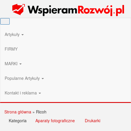
Przejdź
Wspieram Rozwój PL
do
treści
Artykuły
FIRMY
MARKI
Popularne Artykuły
Kontakt i reklama
Strona główna
»
Ricoh
Kategoria
Aparaty fotograficzne
Drukarki