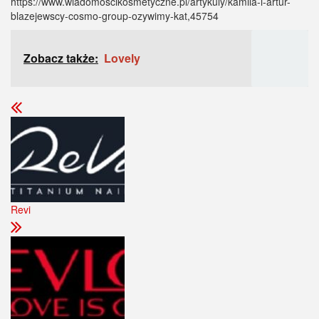
https://www.wiadomoscikosmetyczne.pl/artykuly/kamila-i-artur-
blazejewscy-cosmo-group-ozywimy-kat,45754
Zobacz także:
Lovely
Revi