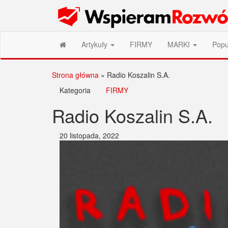
Przejdź
Wspieram Rozwój PL
do
treści
Artykuły
FIRMY
MARKI
Popu
Strona główna
»
Radio Koszalin S.A.
Kategoria
FIRMY
Radio Koszalin S.A.
20 listopada, 2022