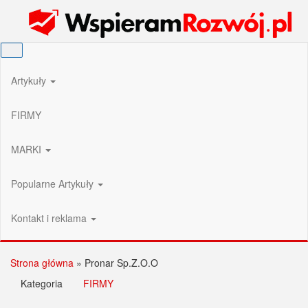
Przejdź
Wspieram Rozwój PL
do
treści
Artykuły
FIRMY
MARKI
Popularne Artykuły
Kontakt i reklama
Strona główna
»
Pronar Sp.Z.O.O
Kategoria
FIRMY