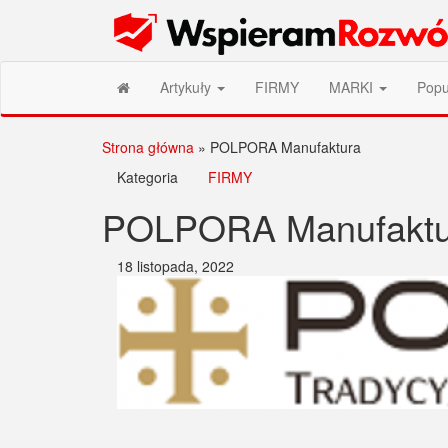
Przejdź
Wspieram Rozwój PL
do
treści
Artykuły
FIRMY
MARKI
Popu
Strona główna
»
POLPORA Manufaktura
Kategoria
FIRMY
POLPORA Manufaktu
18 listopada, 2022