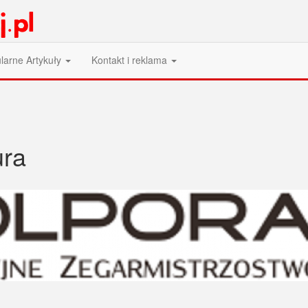
larne Artykuły
Kontakt i reklama
ra