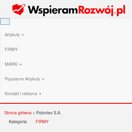
Przejdź
Wspieram Rozwój PL
do
treści
Artykuły
FIRMY
MARKI
Popularne Artykuły
Kontakt i reklama
Strona główna
»
Polontex S.A.
Kategoria
FIRMY