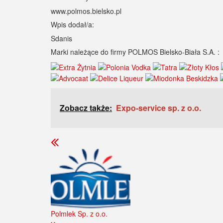
www.polmos.bielsko.pl
Wpis dodał/a:
Sdanis
Marki należące do firmy POLMOS Bielsko-Biała S.A. :
Zobacz także:
Expo-service sp. z o.o.
Polmlek Sp. z o.o.