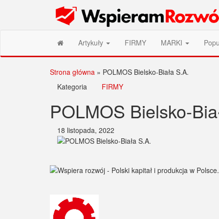
Przejdź
Wspieram Rozwój PL
do
treści
Artykuły
FIRMY
MARKI
Popu
Strona główna
»
POLMOS Bielsko-Biała S.A.
Kategoria
FIRMY
POLMOS Bielsko-Biał
18 listopada, 2022