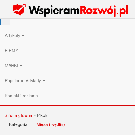
Przejdź
Wspieram Rozwój PL
do
treści
Artykuły
FIRMY
MARKI
Popularne Artykuły
Kontakt i reklama
Strona główna
»
Pikok
Kategoria
Mięsa i wędliny