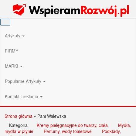
Przejdź
Wspieram Rozwój PL
do
treści
Artykuły
FIRMY
MARKI
Popularne Artykuły
Kontakt i reklama
Strona główna
»
Pani Walewska
Kategoria
Kremy pielęgnacyjne do twarzy, ciała
Mydła,
mydła w płynie
Perfumy, wody toaletowe
Podkłady,