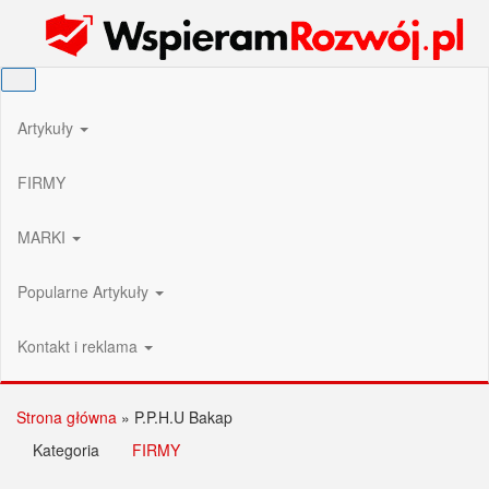
Przejdź
Wspieram Rozwój PL
do
treści
Artykuły
FIRMY
MARKI
Popularne Artykuły
Kontakt i reklama
Strona główna
»
P.P.H.U Bakap
Kategoria
FIRMY