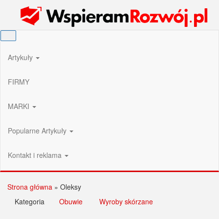
Przejdź
Wspieram Rozwój PL
do
treści
Artykuły
FIRMY
MARKI
Popularne Artykuły
Kontakt i reklama
Strona główna
»
Oleksy
Kategoria
Obuwie
Wyroby skórzane