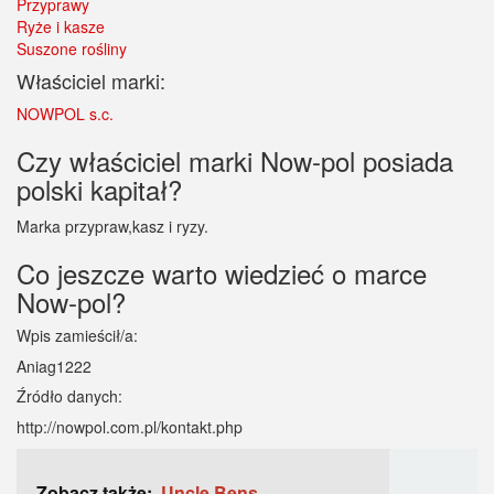
Przyprawy
Ryże i kasze
Suszone rośliny
Właściciel marki:
NOWPOL s.c.
Czy właściciel marki Now-pol posiada
polski kapitał?
Marka przypraw,kasz i ryzy.
Co jeszcze warto wiedzieć o marce
Now-pol?
Wpis zamieścił/a:
Aniag1222
Źródło danych:
http://nowpol.com.pl/kontakt.php
Zobacz także:
Uncle Bens