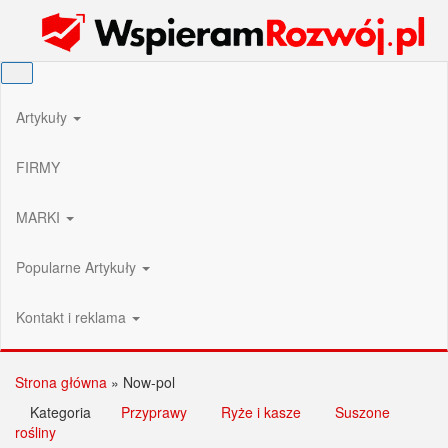
Przejdź
Wspieram Rozwój PL
do
treści
Artykuły
FIRMY
MARKI
Popularne Artykuły
Kontakt i reklama
Strona główna
»
Now-pol
Kategoria
Przyprawy
Ryże i kasze
Suszone
rośliny