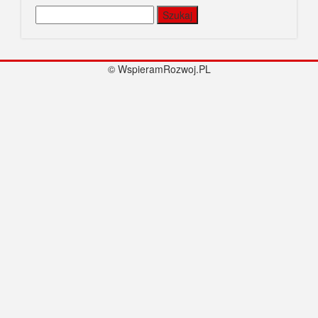
Szukaj:
© WspieramRozwoj.PL