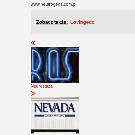
www.neutrogena.com.pl
Zobacz także:
Lovingeco
Neurostaza