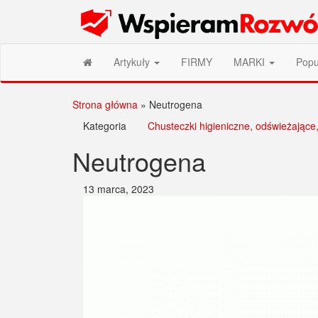
Przejdź
Wspieram Rozwój PL
do
treści
Artykuły
FIRMY
MARKI
Popu
Strona główna
»
Neutrogena
Kategoria
Chusteczki higieniczne, odświeżające
Neutrogena
13 marca, 2023