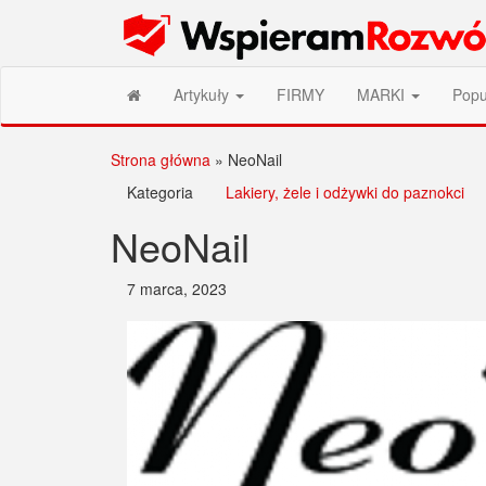
Przejdź
Wspieram Rozwój PL
do
treści
Artykuły
FIRMY
MARKI
Popu
Strona główna
»
NeoNail
Kategoria
Lakiery, żele i odżywki do paznokci
NeoNail
7 marca, 2023