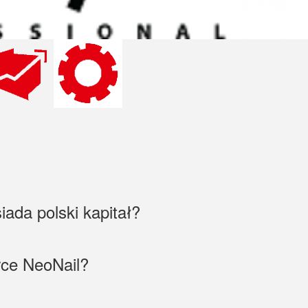
iada polski kapitał?
rce NeoNail?