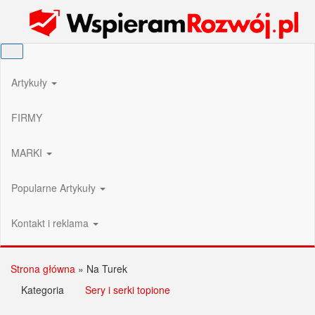
Przejdź
Wspieram Rozwój PL
do
treści
Artykuły
FIRMY
MARKI
Popularne Artykuły
Kontakt i reklama
Strona główna
»
Na Turek
Kategoria
Sery i serki topione