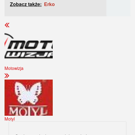
Zobacz także:
Erko
Motowizja
Motyl