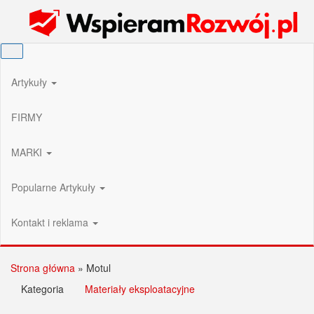
Przejdź
Wspieram Rozwój PL
do
treści
Artykuły
FIRMY
MARKI
Popularne Artykuły
Kontakt i reklama
Strona główna
»
Motul
Kategoria
Materiały eksploatacyjne