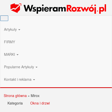
Przejdź
Wspieram Rozwój PL
do
treści
Artykuły
FIRMY
MARKI
Popularne Artykuły
Kontakt i reklama
Strona główna
»
Mirox
Kategoria
Okna i drzwi