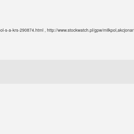
kpol-s-a-krs-290874.html , http://www.stockwatch.pl/gpw/milkpol,akcjonar