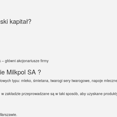
ski kapitał?
k – główni akcjonariusze firmy
ie Milkpol SA ?
białowych typu: mleko, śmietana, twarogi sery twarogowe, napoje mlec
 w zakładzie przeprowadzane są w taki sposób, aby uzyskane produkty
 Warszawie.