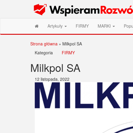
Przejdź
Wspieram Rozwój PL
do
treści
Artykuły
FIRMY
MARKI
Popu
Strona główna
»
Milkpol SA
Kategoria
FIRMY
Milkpol SA
12 listopada, 2022