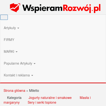
Przejdź
Wspieram Rozwój PL
do
treści
Artykuły
FIRMY
MARKI
Popularne Artykuły
Kontakt i reklama
Strona główna
»
Miletto
Kategoria
Jogurty naturalne i smakowe
Masła i
margaryny
Sery i serki topione