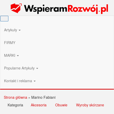
Przejdź
Wspieram Rozwój PL
do
treści
Artykuły
FIRMY
MARKI
Popularne Artykuły
Kontakt i reklama
Strona główna
»
Marino Fabiani
Kategoria
Akcesoria
Obuwie
Wyroby skórzane