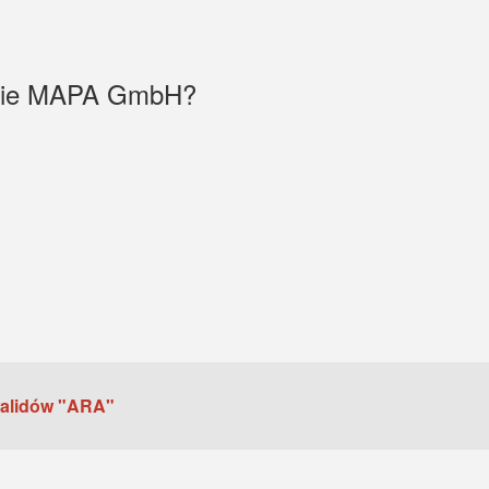
irmie MAPA GmbH?
walidów "ARA"