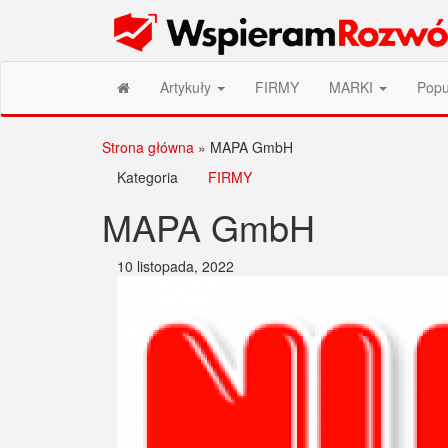
Przejdź
Wspieram Rozwój PL
do
treści
Artykuły
FIRMY
MARKI
Popu
Strona główna
»
MAPA GmbH
Kategoria
FIRMY
MAPA GmbH
10 listopada, 2022