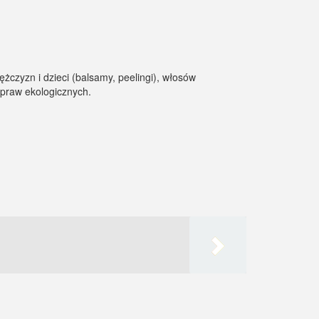
żczyzn i dzieci (balsamy, peelingi), włosów
upraw ekologicznych.