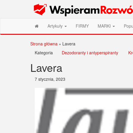
Przejdź
Wspieram Rozwój PL
do
treści
Artykuły
FIRMY
MARKI
Popu
Strona główna
»
Lavera
Kategoria
Dezodoranty i antyperspiranty
Kr
Lavera
7 stycznia, 2023