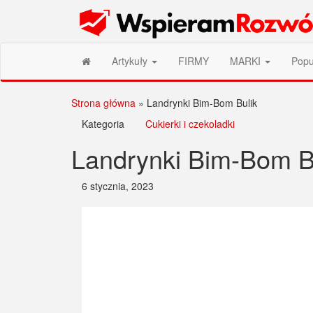
Przejdź
Wspieram Rozwój PL
do
treści
Artykuły
FIRMY
MARKI
Popu
Strona główna
»
Landrynki Bim-Bom Bulik
Kategoria
Cukierki i czekoladki
Landrynki Bim-Bom B
6 stycznia, 2023