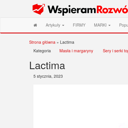
Przejdź
Wspieram Rozwój PL
do
treści
Artykuły
FIRMY
MARKI
Popu
Strona główna
»
Lactima
Kategoria
Masła i margaryny
Sery i serki t
Lactima
5 stycznia, 2023