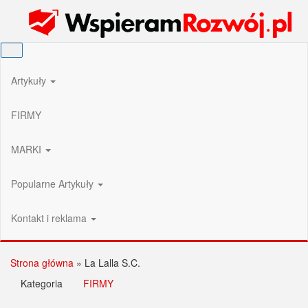
Przejdź
Wspieram Rozwój PL
do
treści
Artykuły
FIRMY
MARKI
Popularne Artykuły
Kontakt i reklama
Strona główna
»
La Lalla S.C.
Kategoria
FIRMY