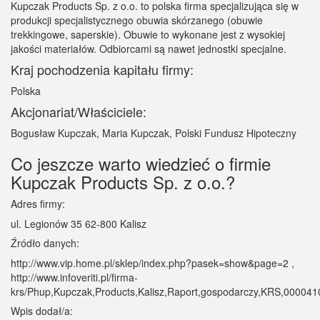
Kupczak Products Sp. z o.o. to polska firma specjalizująca się w
produkcji specjalistycznego obuwia skórzanego (obuwie
trekkingowe, saperskie). Obuwie to wykonane jest z wysokiej
jakości materiałów. Odbiorcami są nawet jednostki specjalne.
Kraj pochodzenia kapitału firmy:
Polska
Akcjonariat/Właściciele:
Bogusław Kupczak, Maria Kupczak, Polski Fundusz Hipoteczny
Co jeszcze warto wiedzieć o firmie
Kupczak Products Sp. z o.o.?
Adres firmy:
ul. Legionów 35 62-800 Kalisz
Źródło danych:
http://www.vip.home.pl/sklep/index.php?pasek=show&page=2 ,
http://www.infoveriti.pl/firma-
krs/Phup,Kupczak,Products,Kalisz,Raport,gospodarczy,KRS,000041
Wpis dodał/a: