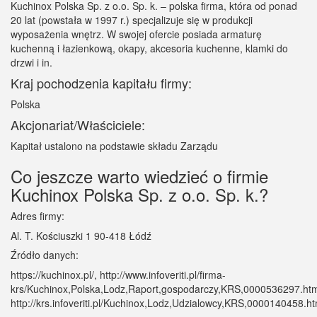
Kuchinox Polska Sp. z o.o. Sp. k. – polska firma, która od ponad
20 lat (powstała w 1997 r.) specjalizuje się w produkcji
wyposażenia wnętrz. W swojej ofercie posiada armaturę
kuchenną i łazienkową, okapy, akcesoria kuchenne, klamki do
drzwi i in.
Kraj pochodzenia kapitału firmy:
Polska
Akcjonariat/Właściciele:
Kapitał ustalono na podstawie składu Zarządu
Co jeszcze warto wiedzieć o firmie
Kuchinox Polska Sp. z o.o. Sp. k.?
Adres firmy:
Al. T. Kościuszki 1 90-418 Łódź
Źródło danych:
https://kuchinox.pl/, http://www.infoveriti.pl/firma-
krs/Kuchinox,Polska,Lodz,Raport,gospodarczy,KRS,0000536297.htm
http://krs.infoveriti.pl/Kuchinox,Lodz,Udzialowcy,KRS,0000140458.ht