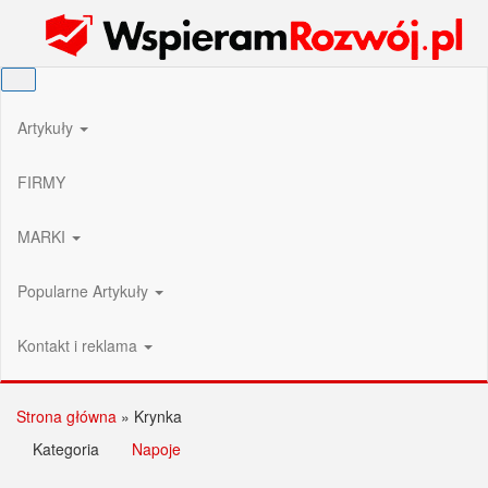
Przejdź
Wspieram Rozwój PL
do
treści
Artykuły
FIRMY
MARKI
Popularne Artykuły
Kontakt i reklama
Strona główna
»
Krynka
Kategoria
Napoje