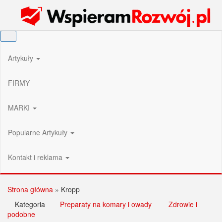
Przejdź
Wspieram Rozwój PL
do
treści
Artykuły
FIRMY
MARKI
Popularne Artykuły
Kontakt i reklama
Strona główna
»
Kropp
Kategoria
Preparaty na komary i owady
Zdrowie i
podobne