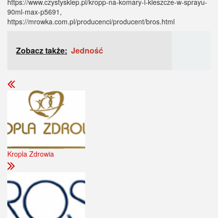
https://www.czystysklep.pl/kropp-na-komary-i-kleszcze-w-sprayu-
90ml-max-p5691,
https://mrowka.com.pl/producenci/producent/bros.html
Zobacz także:
Jedność
Kropla Zdrowia