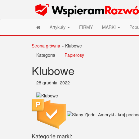
Przejdź
Wspieram Rozwój PL
do
treści
Artykuły
FIRMY
MARKI
Popu
Strona główna
»
Klubowe
Kategoria
Papierosy
Klubowe
28 grudnia, 2022
Kategorie marki: