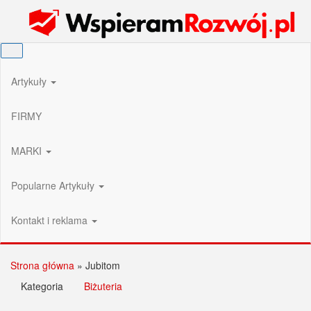
Przejdź
Wspieram Rozwój PL
do
treści
Artykuły
FIRMY
MARKI
Popularne Artykuły
Kontakt i reklama
Strona główna
»
Jubitom
Kategoria
Biżuteria