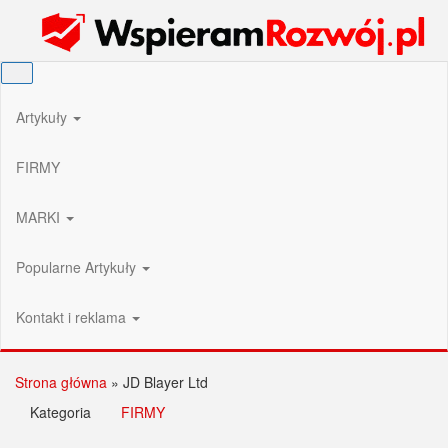
Przejdź
Wspieram Rozwój PL
do
treści
Artykuły
FIRMY
MARKI
Popularne Artykuły
Kontakt i reklama
Strona główna
»
JD Blayer Ltd
Kategoria
FIRMY