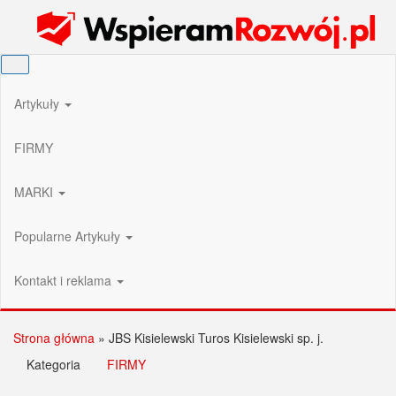
Przejdź
Wspieram Rozwój PL
do
treści
Artykuły
FIRMY
MARKI
Popularne Artykuły
Kontakt i reklama
Strona główna
»
JBS Kisielewski Turos Kisielewski sp. j.
Kategoria
FIRMY