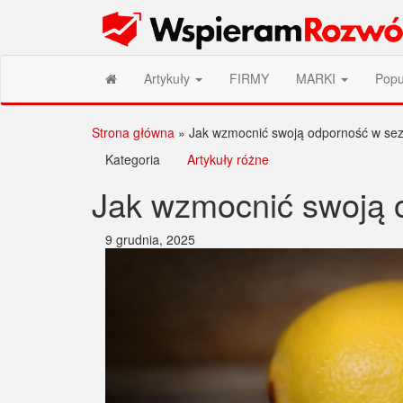
Przejdź
Wspieram Rozwój PL
do
treści
Artykuły
FIRMY
MARKI
Popu
Strona główna
»
Jak wzmocnić swoją odporność w se
Kategoria
Artykuły różne
Jak wzmocnić swoją 
9 grudnia, 2025