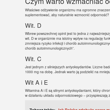
Czym warto wzmacniać o
Właściwe odżywienie organizmu ma ogromne znaczenie 
suplementować, aby naturalnie wzmocnić odporność?
Wit. D
Wbrew powszechnej opinii jest to jedna z najważniej
wit. D w organizmie ma istotny wpływ na regulację fu
zmniejsza ryzyko infekcji i chorób autoimmunologiczn
chorób autoimmunologicznych”.
Wit. C
Jest jednym z silniejszych antyoksydantów. Liczne ba
1000 mg na dobę. Jednak warto ją podzielić na mniejsz
Wit A i E
Witamina A i E są silnymi antyoksydantami, który ch
w działaniu układu odpornościowego – przyspieszają z
Zobacz także:
Jak Polska zdobyła serca m