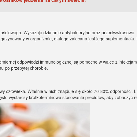
ściowego. Wykazuje działanie antybakteryjne oraz przeciwwirusowe. 
 magazynowany w organizmie, dlatego zalecana jest jego suplementacja.
admiernej odpowiedzi immunologicznej są pomocne w walce z infekcjami.
u po przebytej chorobie.
owy człowieka. Właśnie w nich znajduje się około 70-80% odporności.
to wystarczy krótkoterminowe stosowanie prebiotów, aby zobaczyć re