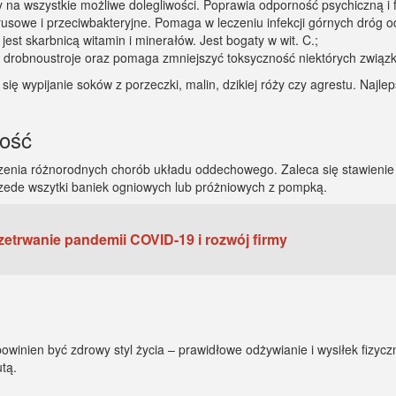
na wszystkie możliwe dolegliwości. Poprawia odporność psychiczną i f
rusowe i przeciwbakteryjne. Pomaga w leczeniu infekcji górnych dróg
st skarbnicą witamin i minerałów. Jest bogaty w wit. C.;
drobnoustroje oraz pomaga zmniejszyć toksyczność niektórych związ
ę wypijanie soków z porzeczki, malin, dzikiej róży czy agrestu. Najle
ność
czenia różnorodnych chorób układu oddechowego. Zaleca się stawienie 
zede wszytki baniek ogniowych lub próżniowych z pompką.
zetrwanie pandemii COVID-19 i rozwój firmy
inien być zdrowy styl życia – prawidłowe odżywianie i wysiłek fizycz
tą.