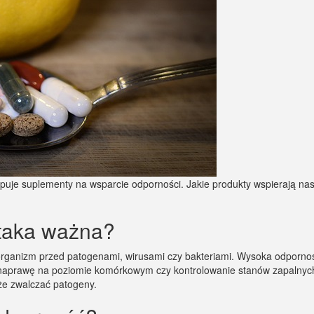
kupuje suplementy na wsparcie odporności. Jakie produkty wspierają n
 taka ważna?
 organizm przed patogenami, wirusami czy bakteriami. Wysoka odporn
 naprawę na poziomie komórkowym czy kontrolowanie stanów zapalnyc
oże zwalczać patogeny.