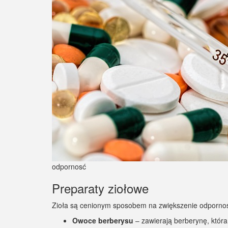
odpornosć
Preparaty ziołowe
Zioła są cenionym sposobem na zwiększenie odpornośc
Owoce berberysu
– zawierają berberynę, któr