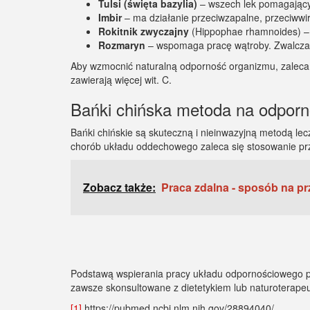
Tulsi (święta bazylia)
– wszech lek pomagający 
Imbir
– ma działanie przeciwzapalne, przeciwwi
Rokitnik zwyczajny
(Hippophae rhamnoides) – je
Rozmaryn
– wspomaga pracę wątroby. Zwalcza 
Aby wzmocnić naturalną odporność organizmu, zaleca si
zawierają więcej wit. C.
Bańki chińska metoda na odpor
Bańki chińskie są skuteczną i nieinwazyjną metodą le
chorób układu oddechowego zaleca się stosowanie pr
Zobacz także:
Praca zdalna - sposób na pr
Podstawą wspierania pracy układu odpornościowego pow
zawsze skonsultowane z dietetykiem lub naturoterapeu
[1]
https://pubmed.ncbi.nlm.nih.gov/28894040/