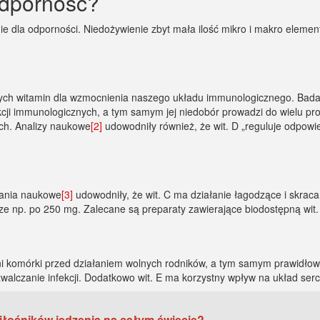
dporność?
dla odporności. Niedożywienie zbyt mała ilość mikro i makro elemen
szych witamin dla wzmocnienia naszego układu immunologicznego. Bad
nkcji immunologicznych, a tym samym jej niedobór prowadzi do wielu 
ych. Analizy naukowe
[2]
udowodniły również, że wit. D „reguluje odpowi
dania naukowe
[3]
udowodniły, że wit. C ma działanie łagodzące i skraca
e np. po 250 mg. Zalecane są preparaty zawierające biodostępną wit. C
roni komórki przed działaniem wolnych rodników, a tym samym prawidł
walczanie infekcji. Dodatkowo wit. E ma korzystny wpływ na układ ser
iłośników jedzenia na całym świecie?