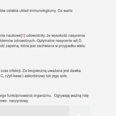
tów osłabia układ immunologiczny. Co warto
ania naukowe
[1]
udowodniły, że wysokość nasycenia
problemów zdrowotnych. Optymalne nasycenie wit D.
edź zapalną, która jest zachwiana w przypadku wielu
 czas infekcji. Za bezpieczną uważana jest dawka
, czyli kwas l-askorbinowy lub jego sole.
owego funkcjonowania organizmu. Ogrywają ważną rolę
cowo- naczyniowy.