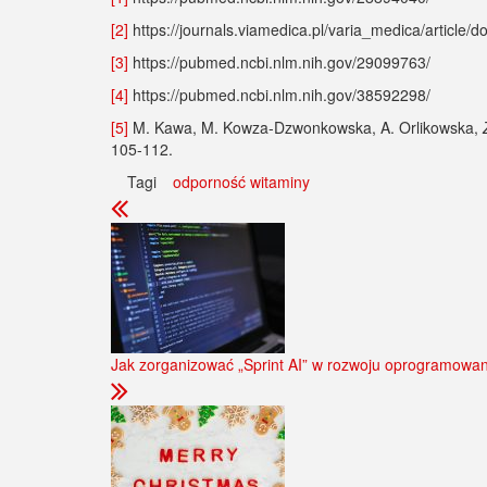
[2]
https://journals.viamedica.pl/varia_medica/article
[3]
https://pubmed.ncbi.nlm.nih.gov/29099763/
[4]
https://pubmed.ncbi.nlm.nih.gov/38592298/
[5]
M. Kawa, M. Kowza-Dzwonkowska, A. Orlikowska,
105-112.
Tagi
odporność
witaminy
Jak zorganizować „Sprint AI” w rozwoju oprogramow