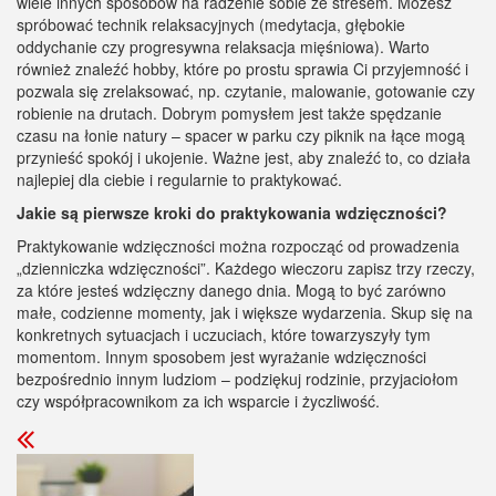
wiele innych sposobów na radzenie sobie ze stresem. Możesz
spróbować technik relaksacyjnych (medytacja, głębokie
oddychanie czy progresywna relaksacja mięśniowa). Warto
również znaleźć hobby, które po prostu sprawia Ci przyjemność i
pozwala się zrelaksować, np. czytanie, malowanie, gotowanie czy
robienie na drutach. Dobrym pomysłem jest także spędzanie
czasu na łonie natury – spacer w parku czy piknik na łące mogą
przynieść spokój i ukojenie. Ważne jest, aby znaleźć to, co działa
najlepiej dla ciebie i regularnie to praktykować.
Jakie są pierwsze kroki do praktykowania wdzięczności?
Praktykowanie wdzięczności można rozpocząć od prowadzenia
„dzienniczka wdzięczności”. Każdego wieczoru zapisz trzy rzeczy,
za które jesteś wdzięczny danego dnia. Mogą to być zarówno
małe, codzienne momenty, jak i większe wydarzenia. Skup się na
konkretnych sytuacjach i uczuciach, które towarzyszyły tym
momentom. Innym sposobem jest wyrażanie wdzięczności
bezpośrednio innym ludziom – podziękuj rodzinie, przyjaciołom
czy współpracownikom za ich wsparcie i życzliwość.