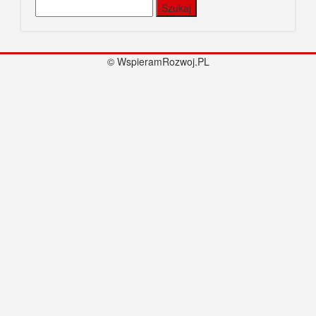
Szukaj:
© WspieramRozwoj.PL