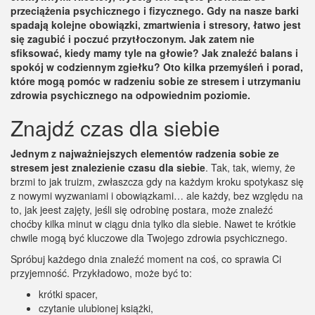
przeciążenia psychicznego i fizycznego. Gdy na nasze barki
spadają kolejne obowiązki, zmartwienia i stresory, łatwo jest
się zagubić i poczuć przytłoczonym. Jak zatem nie
sfiksować, kiedy mamy tyle na głowie? Jak znaleźć balans i
spokój w codziennym zgiełku? Oto kilka przemyśleń i porad,
które mogą pomóc w radzeniu sobie ze stresem i utrzymaniu
zdrowia psychicznego na odpowiednim poziomie.
Znajdź czas dla siebie
Jednym z najważniejszych elementów radzenia sobie ze
stresem jest znalezienie czasu dla siebie
. Tak, tak, wiemy, że
brzmi to jak truizm, zwłaszcza gdy na każdym kroku spotykasz się
z nowymi wyzwaniami i obowiązkami… ale każdy, bez względu na
to, jak jeest zajęty, jeśli się odrobinę postara, może znaleźć
choćby kilka minut w ciągu dnia tylko dla siebie. Nawet te krótkie
chwile mogą być kluczowe dla Twojego zdrowia psychicznego.
Spróbuj każdego dnia znaleźć moment na coś, co sprawia Ci
przyjemność. Przykładowo, może być to:
krótki spacer,
czytanie ulubionej książki,