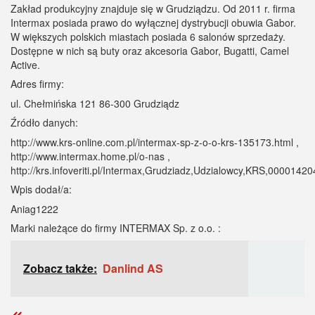
Zakład produkcyjny znajduje się w Grudziądzu. Od 2011 r. firma
Intermax posiada prawo do wyłącznej dystrybucji obuwia Gabor.
W większych polskich miastach posiada 6 salonów sprzedaży.
Dostępne w nich są buty oraz akcesoria Gabor, Bugatti, Camel
Active.
Adres firmy:
ul. Chełmińska 121 86-300 Grudziądz
Źródło danych:
http://www.krs-online.com.pl/intermax-sp-z-o-o-krs-135173.html ,
http://www.intermax.home.pl/o-nas ,
http://krs.infoveriti.pl/Intermax,Grudziadz,Udzialowcy,KRS,00001420
Wpis dodał/a:
Aniag1222
Marki należące do firmy INTERMAX Sp. z o.o. :
Zobacz także:
Danlind AS