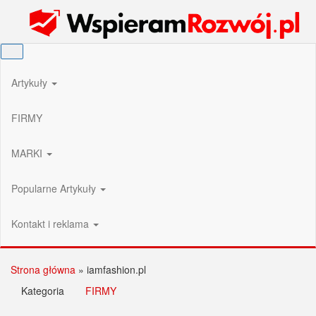
Przejdź
Wspieram Rozwój PL
do
treści
Artykuły
FIRMY
MARKI
Popularne Artykuły
Kontakt i reklama
Strona główna
»
iamfashion.pl
Kategoria
FIRMY