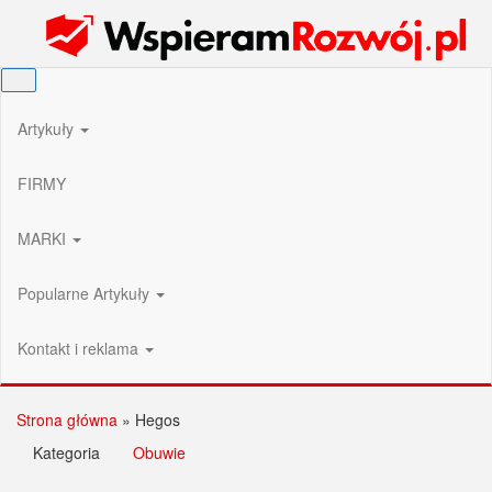
Przejdź
Wspieram Rozwój PL
do
treści
Artykuły
FIRMY
MARKI
Popularne Artykuły
Kontakt i reklama
Strona główna
»
Hegos
Kategoria
Obuwie