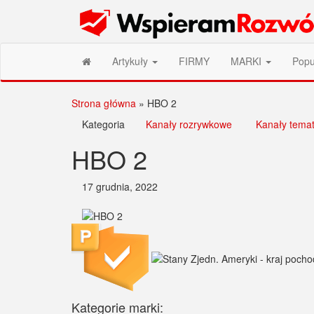
Przejdź
Wspieram Rozwój PL
do
treści
Artykuły
FIRMY
MARKI
Popu
Strona główna
»
HBO 2
Kategoria
Kanały rozrywkowe
Kanały tema
HBO 2
17 grudnia, 2022
Kategorie marki: