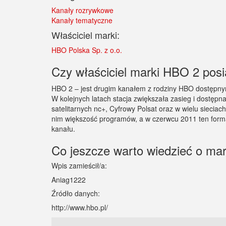
Kanały rozrywkowe
Kanały tematyczne
Właściciel marki:
HBO Polska Sp. z o.o.
Czy właściciel marki HBO 2 posia
HBO 2 – jest drugim kanałem z rodziny HBO dostępnym
W kolejnych latach stacja zwiększała zasieg i dostę
satelitarnych nc+, Cyfrowy Polsat oraz w wielu sieci
nim większość programów, a w czerwcu 2011 ten form
kanału.
Co jeszcze warto wiedzieć o m
Wpis zamieścił/a:
Aniag1222
Źródło danych:
http://www.hbo.pl/