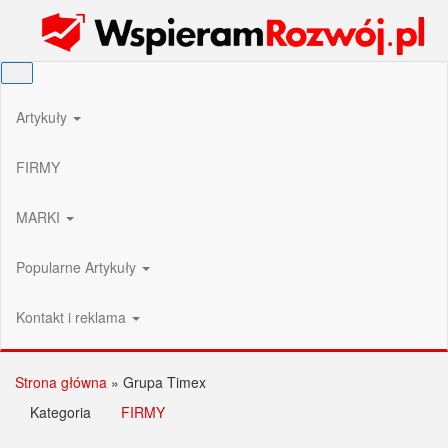
Przejdź
Wspieram Rozwój PL
do
treści
Artykuły
FIRMY
MARKI
Popularne Artykuły
Kontakt i reklama
Strona główna
»
Grupa Timex
Kategoria
FIRMY