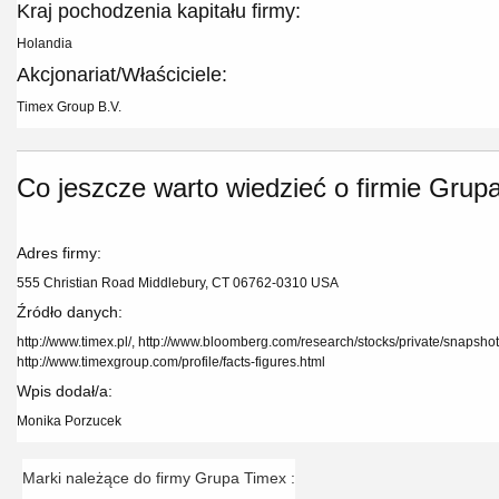
Kraj pochodzenia kapitału firmy:
Holandia
Akcjonariat/Właściciele:
Timex Group B.V.
Co jeszcze warto wiedzieć o firmie Grup
Adres firmy:
555 Christian Road Middlebury, CT 06762-0310 USA
Źródło danych:
http://www.timex.pl/, http://www.bloomberg.com/research/stocks/private/snapsh
http://www.timexgroup.com/profile/facts-figures.html
Wpis dodał/a:
Monika Porzucek
Marki należące do firmy Grupa Timex :