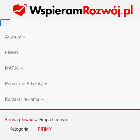
Przejdź
Wspieram Rozwój PL
do
treści
Artykuły
FIRMY
MARKI
Popularne Artykuły
Kontakt i reklama
Strona główna
»
Grupa Lenovo
Kategoria
FIRMY