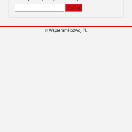
Szukaj:
© WspieramRozwoj.PL