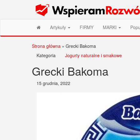
Przejdź
Wspieram Rozwój PL
do
treści
Artykuły
FIRMY
MARKI
Popu
Strona główna
»
Grecki Bakoma
Kategoria
Jogurty naturalne i smakowe
Grecki Bakoma
15 grudnia, 2022