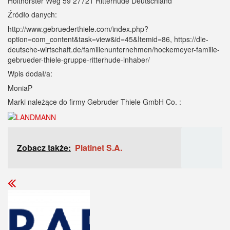
Holthorster Weg 59 27721 Ritterhude Deutschland
Źródło danych:
http://www.gebruederthiele.com/index.php?
option=com_content&task=view&id=45&Itemid=86, https://die-
deutsche-wirtschaft.de/familienunternehmen/hockemeyer-familie-
gebrueder-thiele-gruppe-ritterhude-inhaber/
Wpis dodał/a:
MoniaP
Marki należące do firmy Gebruder Thiele GmbH Co. :
Zobacz także:
Platinet S.A.