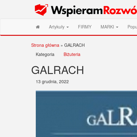
Przejdź
Wspieram Rozwój PL
do
treści
Artykuły
FIRMY
MARKI
Popu
Strona główna
»
GALRACH
Kategoria
Biżuteria
GALRACH
13 grudnia, 2022