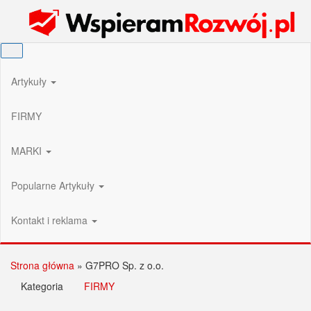
Przejdź
Wspieram Rozwój PL
do
treści
Artykuły
FIRMY
MARKI
Popularne Artykuły
Kontakt i reklama
Strona główna
»
G7PRO Sp. z o.o.
Kategoria
FIRMY