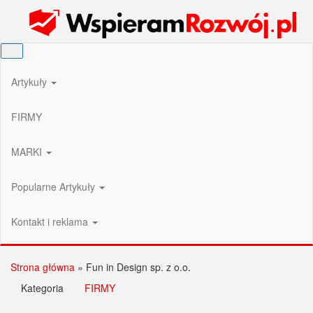
Przejdź
Wspieram Rozwój PL
do
treści
Artykuły
FIRMY
MARKI
Popularne Artykuły
Kontakt i reklama
Strona główna
»
Fun in Design sp. z o.o.
Kategoria
FIRMY