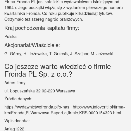
Firma Fronda PL jest katolickim wydawnictwem istniejącym od
1994 r. Jego początki wiążą się z wydaniem pierwszego numeru
kwartalnika Fronda. Co roku publikuje kilkadziesiąt tytułów.
Otrzymało też szereg nagród branżowych.
Kraj pochodzenia kapitału firmy:
Polska
Akcjonariat/Właściciele:
G. Górny, H. Jeżewska, T. Grzesik, J. Szajnar, M. Jeżewski
Co jeszcze warto wiedzieć o firmie
Fronda PL Sp. z o.o.?
Adres firmy:
ul. Łopuszańska 32 02-220 Warszawa
Źródło danych:
https://wydawnictwofronda.pl/o-nas , http://www.infoveriti.pl/firma-
krs/Fronda,Pl,Warszawa,Raport,o,firmie,KRS,0000154323.html
Wpis dodał/a:
Aniag1222