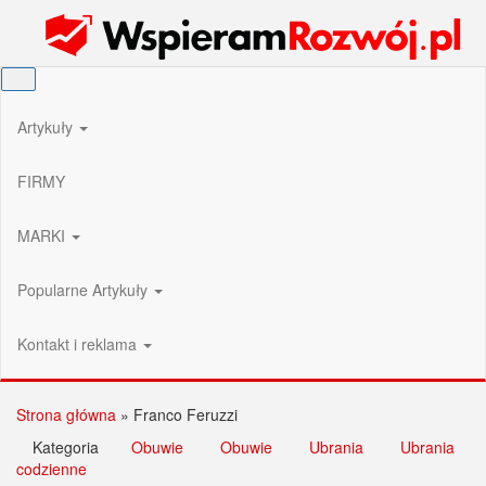
Przejdź
Wspieram Rozwój PL
do
treści
Artykuły
FIRMY
MARKI
Popularne Artykuły
Kontakt i reklama
Strona główna
»
Franco Feruzzi
Kategoria
Obuwie
Obuwie
Ubrania
Ubrania
codzienne