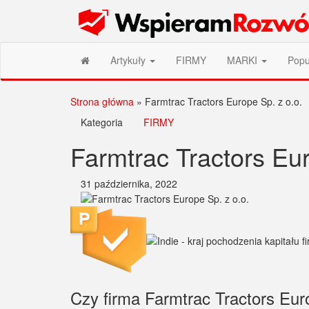
Przejdź
Wspieram Rozwój PL
do
treści
Artykuły
FIRMY
MARKI
Popu
Strona główna
»
Farmtrac Tractors Europe Sp. z o.o.
Kategoria
FIRMY
Farmtrac Tractors Eur
31 października, 2022
Czy firma Farmtrac Tractors Euro