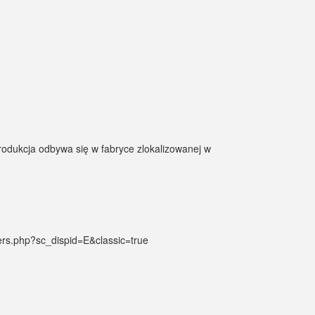
rodukcja odbywa się w fabryce zlokalizowanej w
ters.php?sc_dispid=E&classic=true