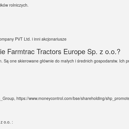
ików rolniczych.
mpany PVT Ltd. i inni akcjonariusze
ie Farmtrac Tractors Europe Sp. z o.o.?
. Są one skierowane głównie do małych i średnich gospodarstw. Ich p
scorts_Group, https://www.moneycontrol.com/bse/shareholding/shp_promo
z o.o. :